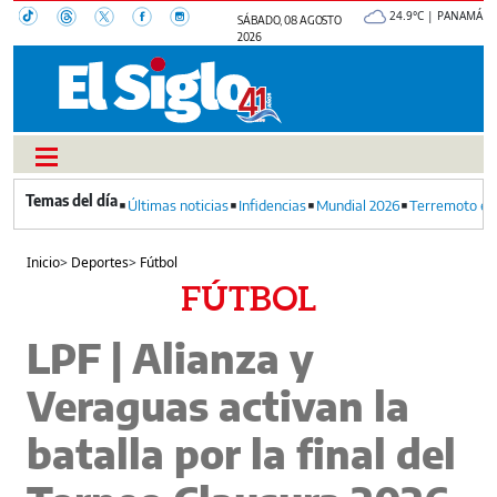
24.9°C | PANAMÁ
SÁBADO, 08 AGOSTO
2026
Últimas noticias
Infidencias
Mundial 2026
Terremoto en
Inicio
>
Deportes
>
Fútbol
FÚTBOL
LPF | Alianza y
Veraguas activan la
batalla por la final del