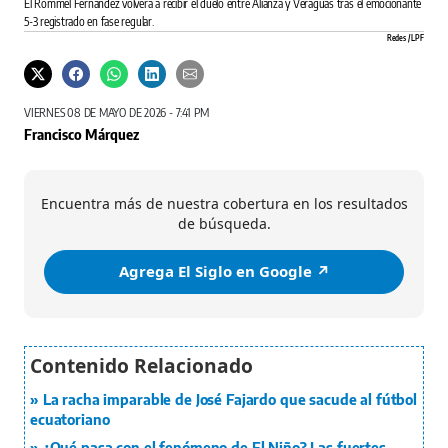
El Rommel Fernández volverá a recibir el duelo entre Alianza y Veraguas tras el emocionante
5-3 registrado en fase regular.
Redes / LPF
VIERNES 08 DE MAYO DE 2026 - 7:41 PM
Francisco Márquez
Encuentra más de nuestra cobertura en los resultados
de búsqueda.
Agrega El Siglo en Google ↗️
La racha imparable de José Fajardo que sacude al fútbol
ecuatoriano
¿Qué pasa con el fenómeno de El Niño? Las fuertes