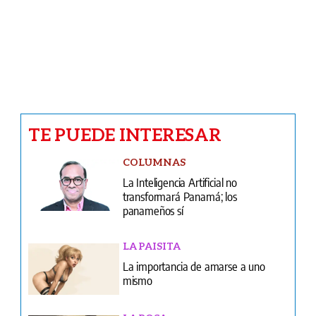
y usuarios pegan el grito
INFIDENCIAS Y CONFIDENCIAS
Infidencias y confidencias del 8 de
agosto de 2026
Ventas
Terminos y condiciones
¿Quiénes somos?
Tarifario GESE
Suplementos
Edición Impresa