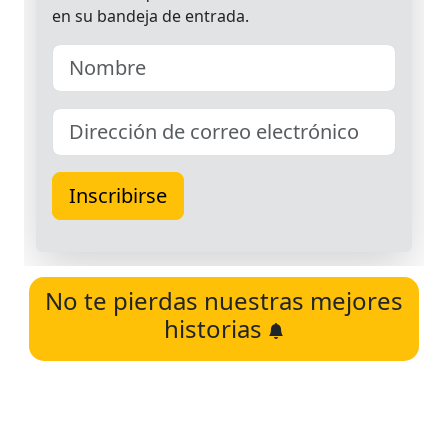
No te pierdas nuestras mejores
historias