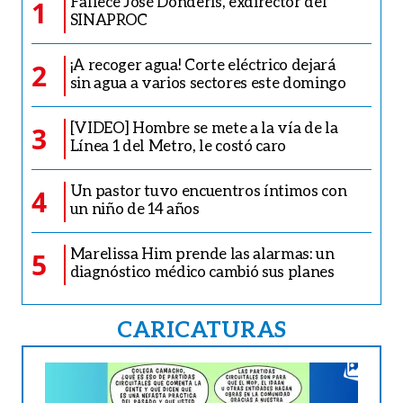
Fallece José Donderis, exdirector del
1
SINAPROC
¡A recoger agua! Corte eléctrico dejará
2
sin agua a varios sectores este domingo
[VIDEO] Hombre se mete a la vía de la
3
Línea 1 del Metro, le costó caro
Un pastor tuvo encuentros íntimos con
4
un niño de 14 años
Marelissa Him prende las alarmas: un
5
diagnóstico médico cambió sus planes
CARICATURAS