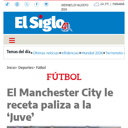
24.3°C | PANAMÁ
VIERNES, 07 AGOSTO
2026
Últimas noticias
Infidencias
Mundial 2026
Terremoto en
Inicio
>
Deportes
>
Fútbol
FÚTBOL
El Manchester City le
receta paliza a la
‘Juve’