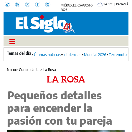
24.5°C | PANAMÁ
MIÉRCOLES, 05 AGOSTO
2026
Últimas noticias
Infidencias
Mundial 2026
Terremoto en
Inicio
>
Curiosidades
>
La Rosa
LA ROSA
Pequeños detalles
para encender la
pasión con tu pareja