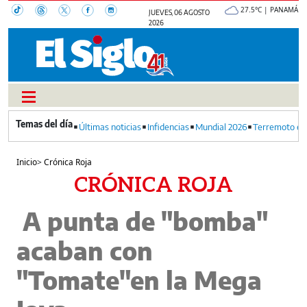
27.5°C | PANAMÁ
JUEVES, 06 AGOSTO
2026
Últimas noticias
Infidencias
Mundial 2026
Terremoto en
Inicio
>
Crónica Roja
CRÓNICA ROJA
A punta de "bomba"
acaban con
"Tomate"en la Mega