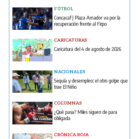
FÚTBOL
Concacaf | Plaza Amador va por la
recuperación frente al Firpo
CARICATURAS
Caricatura del 4 de agosto de 2026
NACIONALES
Sequía y desempleo: el otro golpe que
trae El Niño
COLUMNAS
¿Qué pasa? Miles siguen de para
obligada
CRÓNICA ROJA