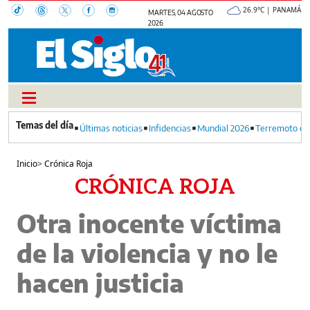
26.9°C | PANAMÁ
MARTES, 04 AGOSTO
2026
Últimas noticias
Infidencias
Mundial 2026
Terremoto en
Inicio
>
Crónica Roja
CRÓNICA ROJA
Otra inocente víctima
de la violencia y no le
hacen justicia