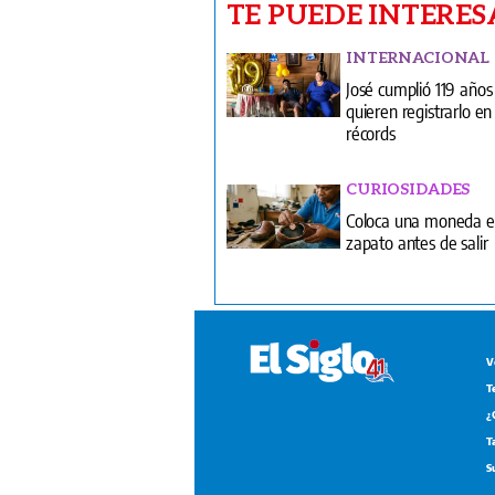
TE PUEDE INTERES
INTERNACIONAL
José cumplió 119 años
quieren registrarlo en 
récords
CURIOSIDADES
Coloca una moneda e
zapato antes de salir
V
T
¿
T
S