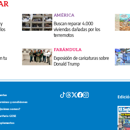
AR
AMÉRICA
 y
Buscan reparar 4.000
los
viviendas dañadas por los
terremotos
FARÁNDULA
n tu
Exposición de caricaturas sobre
Donald Trump
entas
Edici
erminos y condiciones
Quiénes somos?
arifario GESE
uplementos