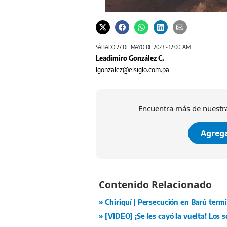
Estaba bajo una estructura de zinc
SÁBADO 27 DE MAYO DE 2023 - 12:00 AM
Leadimiro González C.
lgonzalez@elsiglo.com.pa
Encuentra más de nuestra
Agrega
Chiriquí | Persecución en Barú ter
[VIDEO] ¡Se les cayó la vuelta! Los