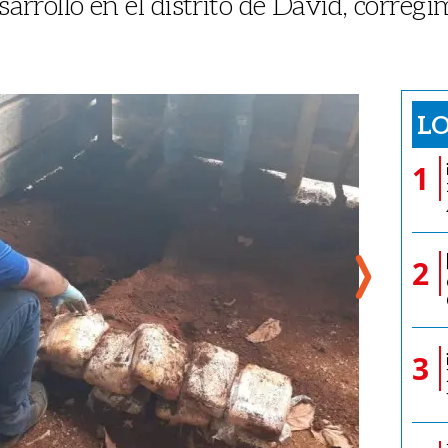
desarrolló en el distrito de David, corre
LO
1
2
3