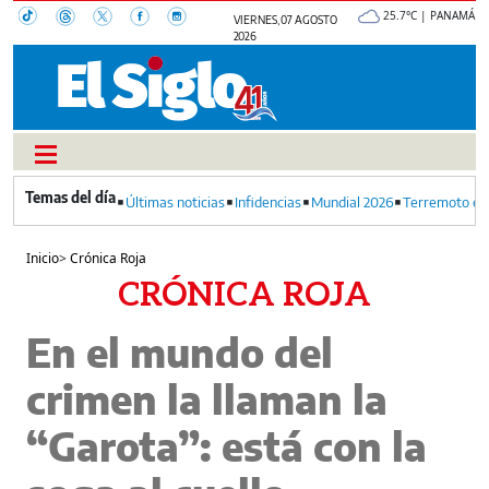
25.7°C | PANAMÁ
VIERNES, 07 AGOSTO
2026
Últimas noticias
Infidencias
Mundial 2026
Terremoto en
Inicio
>
Crónica Roja
CRÓNICA ROJA
En el mundo del
crimen la llaman la
“Garota”: está con la