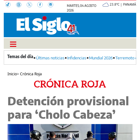
23.8°C | PANAMÁ
MARTES, 04 AGOSTO
2026
Últimas noticias
Infidencias
Mundial 2026
Terremoto en
Inicio
>
Crónica Roja
CRÓNICA ROJA
Detención provisional
para ‘Cholo Cabeza’