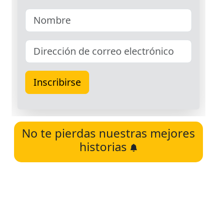
No te pierdas nuestras mejores
historias