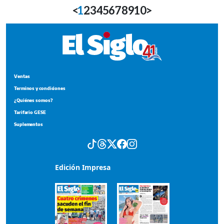
<
1
2
3
4
5
6
7
8
9
10
>
Ventas
Terminos y condiciones
¿Quiénes somos?
Tarifario GESE
Suplementos
Edición Impresa