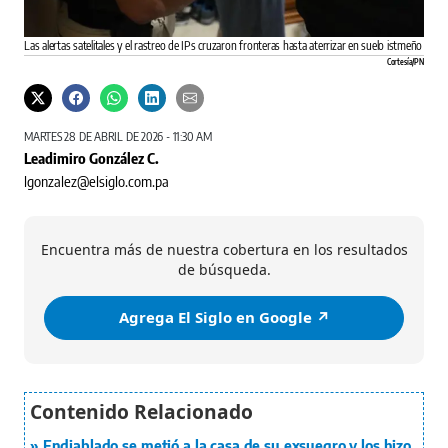
Las alertas satelitales y el rastreo de IPs cruzaron fronteras hasta aterrizar en suelo istmeño
Cortesía/PN
MARTES 28 DE ABRIL DE 2026 - 11:30 AM
Leadimiro González C.
lgonzalez@elsiglo.com.pa
Encuentra más de nuestra cobertura en los resultados
de búsqueda.
Agrega El Siglo en Google ↗️
Endiablado se metió a la casa de su exsuegro y los hizo