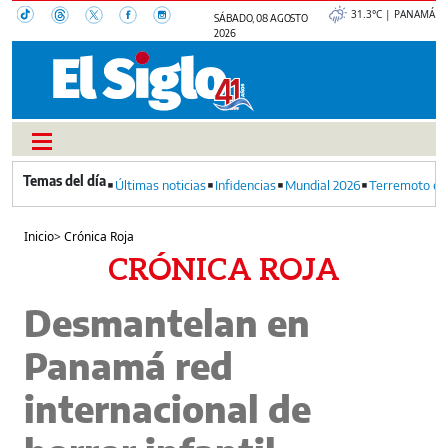
31.3°C | PANAMÁ
SÁBADO, 08 AGOSTO
2026
Últimas noticias
Infidencias
Mundial 2026
Terremoto en
Inicio
>
Crónica Roja
CRÓNICA ROJA
Desmantelan en
Panamá red
internacional de