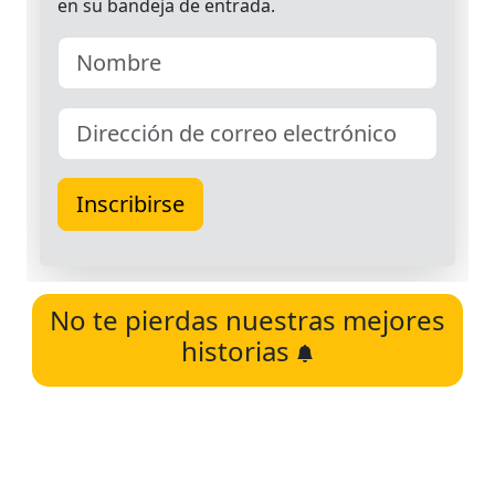
No te pierdas nuestras mejores
historias