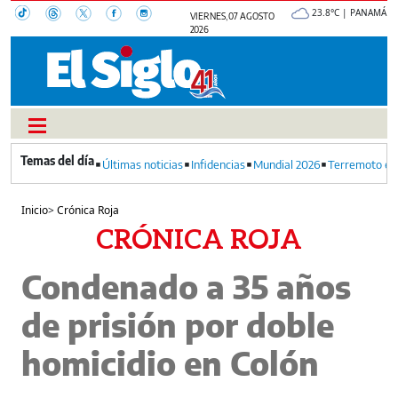
23.8°C | PANAMÁ
VIERNES, 07 AGOSTO
2026
Últimas noticias
Infidencias
Mundial 2026
Terremoto en
Inicio
>
Crónica Roja
CRÓNICA ROJA
Condenado a 35 años
de prisión por doble
homicidio en Colón