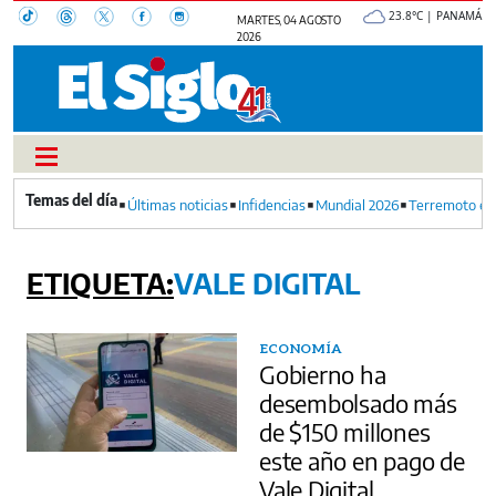
23.8°C | PANAMÁ
MARTES, 04 AGOSTO
2026
Últimas noticias
Infidencias
Mundial 2026
Terremoto en
VALE DIGITAL
ECONOMÍA
Gobierno ha
desembolsado más
de $150 millones
este año en pago de
Vale Digital