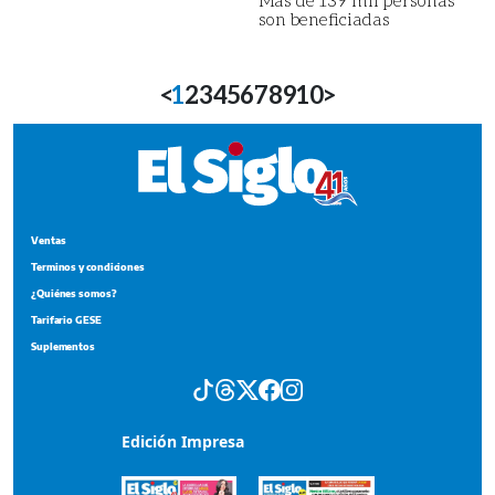
son beneficiadas
<
1
2
3
4
5
6
7
8
9
10
>
Ventas
Terminos y condiciones
¿Quiénes somos?
Tarifario GESE
Suplementos
Edición Impresa