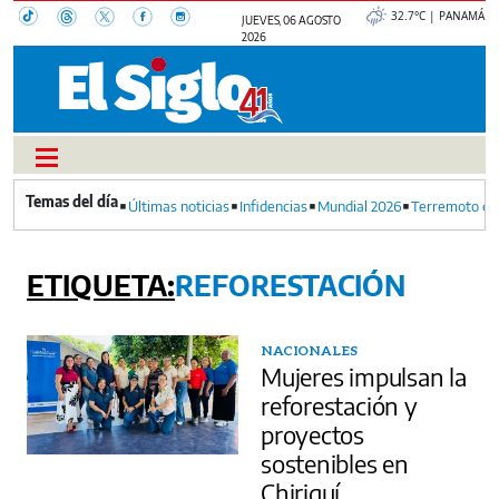
32.7°C | PANAMÁ
JUEVES, 06 AGOSTO
2026
Últimas noticias
Infidencias
Mundial 2026
Terremoto en
REFORESTACIÓN
NACIONALES
Mujeres impulsan la
reforestación y
proyectos
sostenibles en
Chiriquí