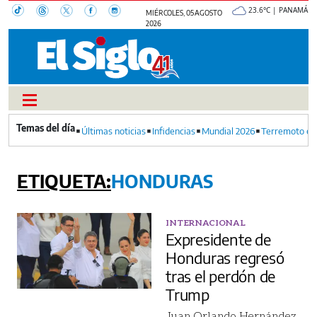
23.6°C | PANAMÁ
MIÉRCOLES, 05 AGOSTO
2026
Últimas noticias
Infidencias
Mundial 2026
Terremoto en
HONDURAS
INTERNACIONAL
Expresidente de
Honduras regresó
tras el perdón de
Trump
Juan Orlando Hernández