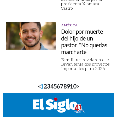
presidenta Xiomara
Castro
AMÉRICA
Dolor por muerte
del hijo de un
pastor. “No querías
marcharte”
Familiares revelaron que
Bryan tenía dos proyectos
importantes para 2026
<
1
2
3
4
5
6
7
8
9
10
>