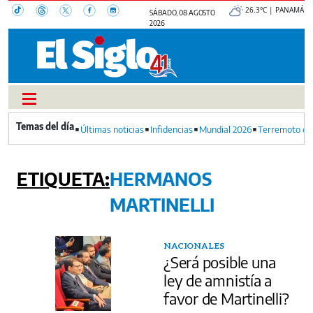
26.3°C | PANAMÁ
SÁBADO, 08 AGOSTO
2026
Últimas noticias
Infidencias
Mundial 2026
Terremoto en
HERMANOS
MARTINELLI
NACIONALES
¿Será posible una
ley de amnistía a
favor de Martinelli?