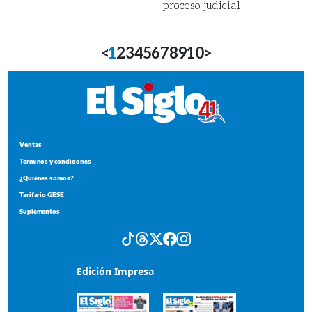
proceso judicial
<
1
2
3
4
5
6
7
8
9
10
>
Ventas
Terminos y condiciones
¿Quiénes somos?
Tarifario GESE
Suplementos
Edición Impresa