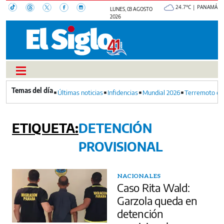
24.7°C | PANAMÁ
LUNES, 03 AGOSTO
2026
Últimas noticias
Infidencias
Mundial 2026
Terremoto en
DETENCIÓN
PROVISIONAL
NACIONALES
Caso Rita Wald:
Garzola queda en
detención