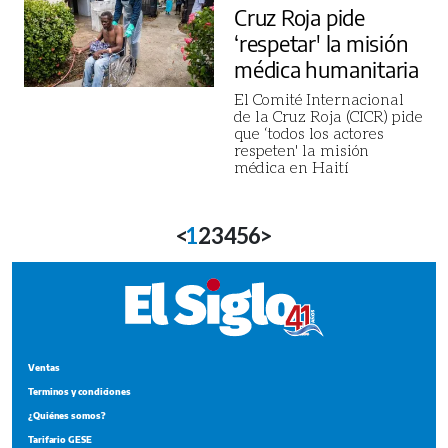
Cruz Roja pide
‘respetar' la misión
médica humanitaria
El Comité Internacional
de la Cruz Roja (CICR) pide
que ‘todos los actores
respeten' la misión
médica en Haití
<
1
2
3
4
5
6
>
Ventas
Terminos y condiciones
¿Quiénes somos?
Tarifario GESE