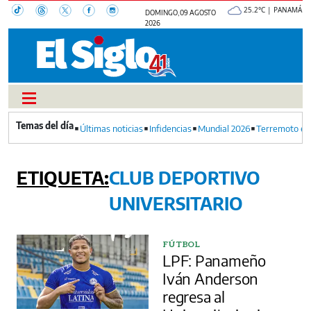
25.2°C | PANAMÁ
DOMINGO, 09 AGOSTO
2026
Últimas noticias
Infidencias
Mundial 2026
Terremoto en
CLUB DEPORTIVO
UNIVERSITARIO
FÚTBOL
LPF: Panameño
Iván Anderson
regresa al