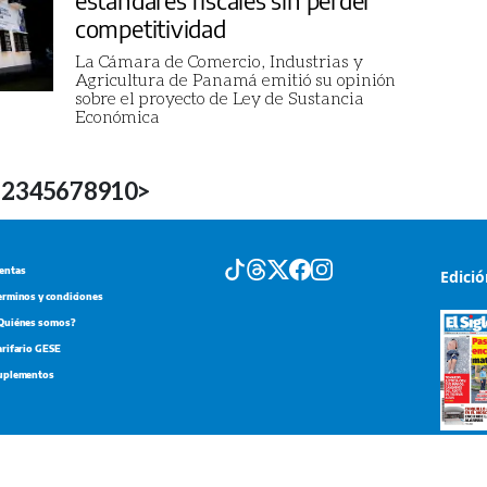
competitividad
La Cámara de Comercio, Industrias y
Agricultura de Panamá emitió su opinión
sobre el proyecto de Ley de Sustancia
Económica
1
2
3
4
5
6
7
8
9
10
>
entas
Edici
erminos y condiciones
Quiénes somos?
arifario GESE
uplementos
Portada d