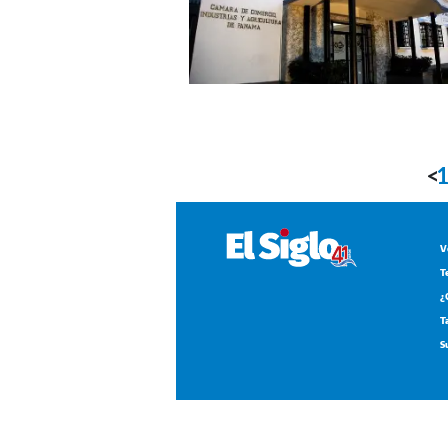
<
V
T
¿
T
S