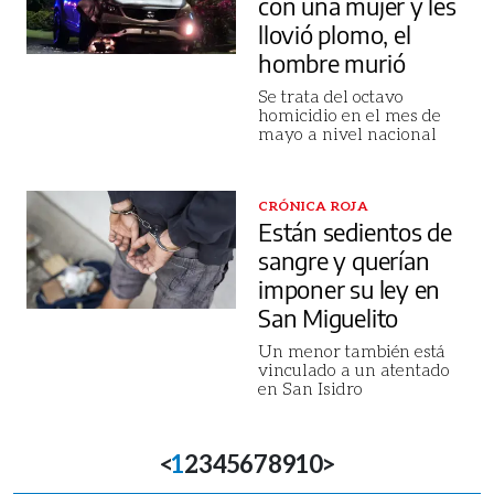
con una mujer y les
llovió plomo, el
hombre murió
Se trata del octavo
homicidio en el mes de
mayo a nivel nacional
CRÓNICA ROJA
Están sedientos de
sangre y querían
imponer su ley en
San Miguelito
Un menor también está
vinculado a un atentado
en San Isidro
<
1
2
3
4
5
6
7
8
9
10
>