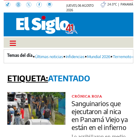
24.0°C | PANAMÁ
JUEVES, 06 AGOSTO
2026
Últimas noticias
Infidencias
Mundial 2026
Terremoto en
ATENTADO
CRÓNICA ROJA
Sanguinarios que
ejecutaron al nica
en Panamá Viejo ya
están en el infierno
Lo acribillaron en medio