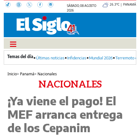
26.3°C | PANAMÁ
SÁBADO, 08 AGOSTO
2026
Últimas noticias
Infidencias
Mundial 2026
Terremoto en
Inicio
>
Panamá
>
Nacionales
NACIONALES
¡Ya viene el pago! El
MEF arranca entrega
de los Cepanim