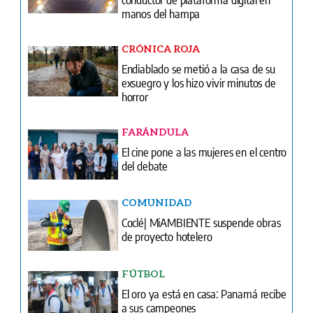
exsuegro y los hizo vivir minutos de
horror
FARÁNDULA
El cine pone a las mujeres en el centro
del debate
COMUNIDAD
Coclé| MiAMBIENTE suspende obras
de proyecto hotelero
FÚTBOL
El oro ya está en casa: Panamá recibe
a sus campeones