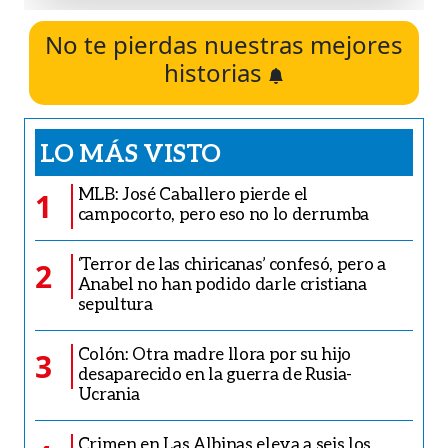
No te pierdas nuestras mejores
historias
LO MÁS VISTO
MLB: José Caballero pierde el
1
campocorto, pero eso no lo derrumba
‘Terror de las chiricanas’ confesó, pero a
2
Anabel no han podido darle cristiana
sepultura
Colón: Otra madre llora por su hijo
3
desaparecido en la guerra de Rusia-
Ucrania
Crimen en Las Albinas eleva a seis los