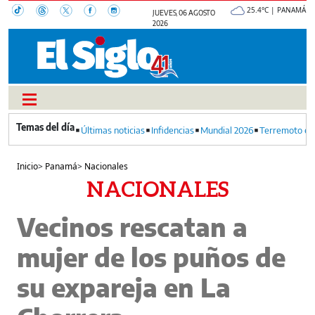
25.4°C | PANAMÁ
JUEVES, 06 AGOSTO
2026
Últimas noticias
Infidencias
Mundial 2026
Terremoto en
Inicio
>
Panamá
>
Nacionales
NACIONALES
Vecinos rescatan a
mujer de los puños de
su expareja en La