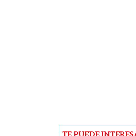
TE PUEDE INTERES
CARICATURAS
Caricatura del 6 de a
2026