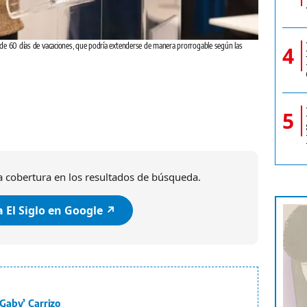
 de 60 días de vacaciones, que podría extenderse de manera prorrogable según las
ITSE explicó que
4
Redes Sociales/@itsepma
5
 cobertura en los resultados de búsqueda.
 El Siglo en Google ↗️
‘Gaby’ Carrizo