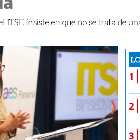
ía
el ITSE insiste en que no se trata de un
LO
1
2
3