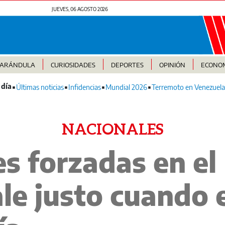
JUEVES, 06 AGOSTO 2026
FARÁNDULA
CURIOSIDADES
DEPORTES
OPINIÓN
ECONO
Últimas noticias
Infidencias
Mundial 2026
Terremoto en Venezuela
NACIONALES
s forzadas en el 
ale justo cuando 