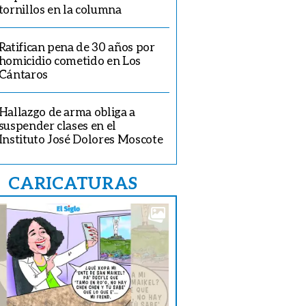
tornillos en la columna
Ratifican pena de 30 años por
 la ausencia de la rectora responde al proceso de auditoria en curso.
homicidio cometido en Los
Cántaros
Hallazgo de arma obliga a
suspender clases en el
Instituto José Dolores Moscote
CARICATURAS