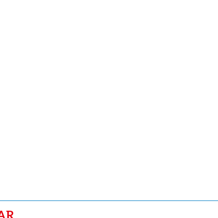
AR
COLUMNAS
gosto de
No hay defensa que frene la
golpiza