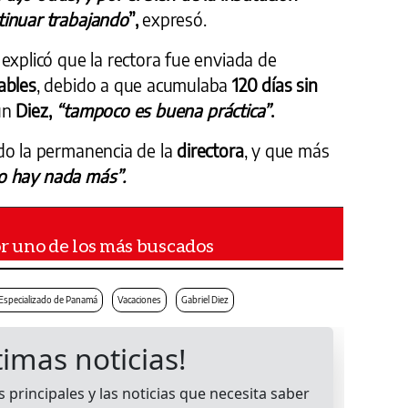
tinuar trabajando
”,
expresó.
explicó que la rectora fue enviada de
ables
, debido a que acumulaba
120 días sin
gún
Diez,
“tampoco es buena práctica”
.
do la permanencia de la
directora
, y que más
no hay nada más”.
or uno de los más buscados
 Especializado de Panamá
Vacaciones
Gabriel Diez