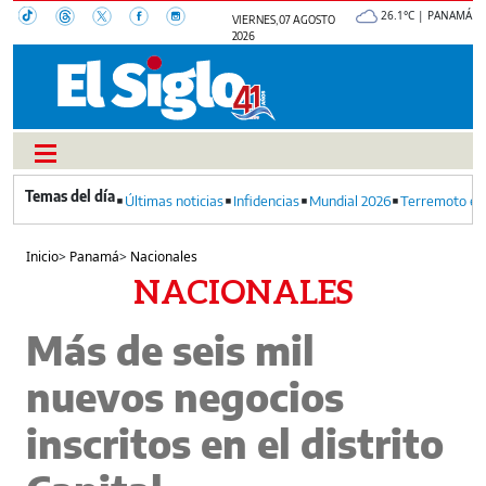
26.1°C | PANAMÁ
VIERNES, 07 AGOSTO
2026
Últimas noticias
Infidencias
Mundial 2026
Terremoto en
Inicio
>
Panamá
>
Nacionales
NACIONALES
Más de seis mil
nuevos negocios
inscritos en el distrito