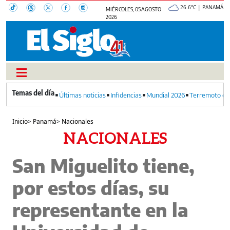
26.6°C | PANAMÁ
MIÉRCOLES, 05 AGOSTO
2026
Últimas noticias
Infidencias
Mundial 2026
Terremoto en
Inicio
>
Panamá
>
Nacionales
NACIONALES
San Miguelito tiene,
por estos días, su
representante en la