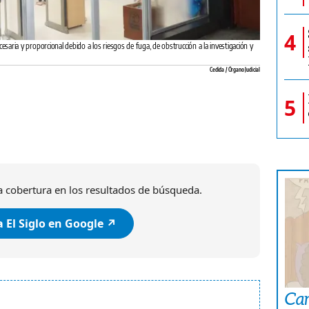
4
cesaria y proporcional debido a los riesgos de fuga, de obstrucción a la investigación y
Cedida / Órgano Judicial
5
 cobertura en los resultados de búsqueda.
 El Siglo en Google ↗️
Car