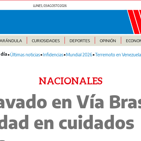
LUNES, 03 AGOSTO 2026
FARÁNDULA
CURIOSIDADES
DEPORTES
OPINIÓN
ECONO
Últimas noticias
Infidencias
Mundial 2026
Terremoto en Venezuela
NACIONALES
vado en Vía Bras
dad en cuidados