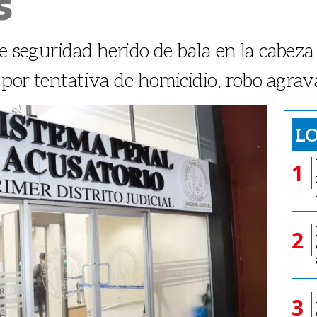
s
de seguridad herido de bala en la cabez
por tentativa de homicidio, robo agravad
LO
1
2
3