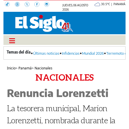
30.5°C | PANAMÁ
JUEVES, 06 AGOSTO
2026
Últimas noticias
Infidencias
Mundial 2026
Terremoto en
Inicio
>
Panamá
>
Nacionales
NACIONALES
Renuncia Lorenzetti
La tesorera municipal, Marion
Lorenzetti, nombrada durante la