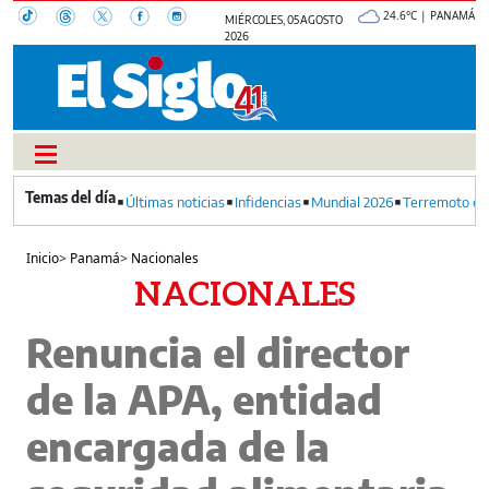
24.6°C | PANAMÁ
MIÉRCOLES, 05 AGOSTO
2026
Últimas noticias
Infidencias
Mundial 2026
Terremoto en
Inicio
>
Panamá
>
Nacionales
NACIONALES
Renuncia el director
de la APA, entidad
encargada de la