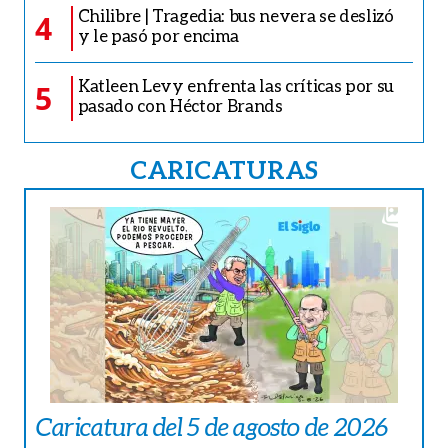
José cumplió 119 años y quieren
registrarlo en los récords
AMÉRICA
Buscan reparar 4.000 viviendas
dañadas por los terremotos
CARICATURAS
Caricatura del 5 de agosto de 2026
CURIOSIDADES
Coloca una moneda en tu zapato
antes de salir
FARÁNDULA
Exposición de caricaturas sobre Donald
Trump