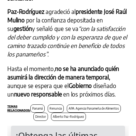
Paz-Rodríguez
agradeció al
presidente José Raúl
Mulino
por la confianza depositada en
su
gestión
y señaló que se va
“con la satisfacción
del deber cumplido y con la esperanza de que el
camino trazado continúe en beneficio de todos
los panameños”.
Hasta el momento,
no se ha anunciado quién
asumirá la
dirección de manera temporal,
aunque se espera que el
Gobierno
diseñado
un
nuevo responsable
en los próximos días.
Panamá
Renuncia
APA: Agencia Panameña de Alimentos
Director
Alberto Paz-Rodríguez