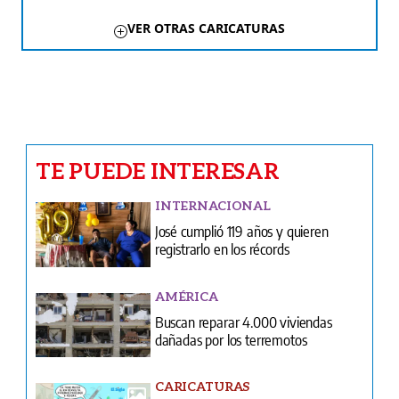
NACIONALES
Más de 22 mil enfermeras y técnicos
siguen en el limbo laboral
Ventas
Terminos y condiciones
¿Quiénes somos?
Tarifario GESE
Suplementos
Edición Impresa