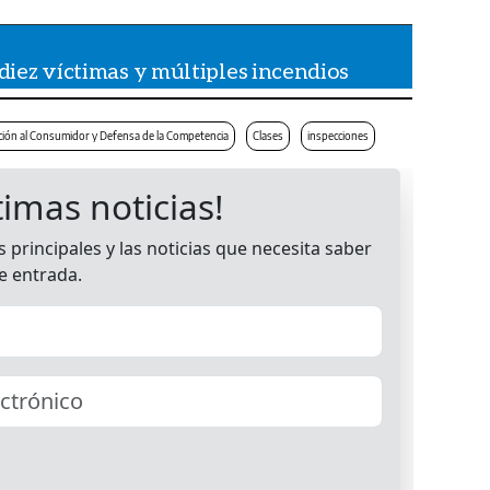
iez víctimas y múltiples incendios
ón al Consumidor y Defensa de la Competencia
Clases
inspecciones