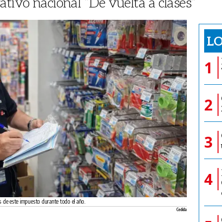
ativo nacional “De vuelta a clases”
LO
1
2
3
4
os de este impuesto durante todo el año.
Cedida