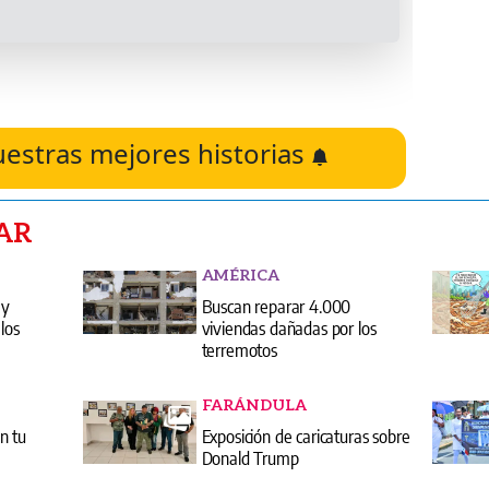
uestras mejores historias
AR
AMÉRICA
 y
Buscan reparar 4.000
los
viviendas dañadas por los
terremotos
FARÁNDULA
n tu
Exposición de caricaturas sobre
Donald Trump