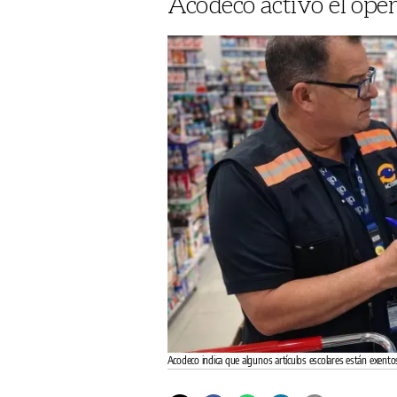
Acodeco activó el oper
Acodeco indica que algunos artículos escolares están exent