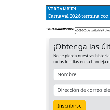
Carnaval 2026 termina con d
ACODECO: Autoridad de Protecci