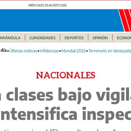
MIÉRCOLES, 05 AGOSTO 2026
FARÁNDULA
CURIOSIDADES
DEPORTES
OPINIÓN
ECONO
Últimas noticias
Infidencias
Mundial 2026
Terremoto en Venezuela
NACIONALES
 clases bajo vigil
ntensifica inspe