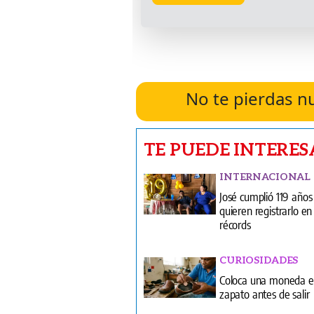
No te pierdas n
TE PUEDE INTERES
INTERNACIONAL
José cumplió 119 años
quieren registrarlo en 
récords
CURIOSIDADES
Coloca una moneda e
zapato antes de salir