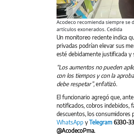
Acodeco recomienda siempre se de
artículos exonerados.
Cedida
Un monitoreo reciente indica q
privadas podrían elevar sus me
esté debidamente justificada y 
“Los aumentos no pueden aplic
con los tiempos y con la aproba
debe respetar”,
enfatizó.
El funcionario agregó que, ant
notificados, cobros indebidos, 
descuentos, los consumidores 
WhatsApp
y
Telegram
6330-3
@AcodecoPma.