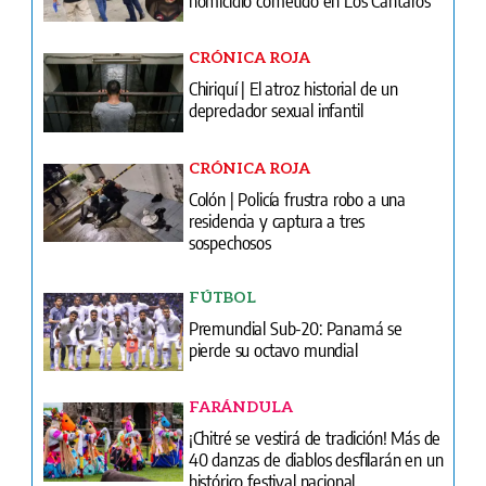
CRÓNICA ROJA
Chiriquí | El atroz historial de un
depredador sexual infantil
CRÓNICA ROJA
Colón | Policía frustra robo a una
residencia y captura a tres
sospechosos
FÚTBOL
Premundial Sub-20: Panamá se
pierde su octavo mundial
FARÁNDULA
¡Chitré se vestirá de tradición! Más de
40 danzas de diablos desfilarán en un
histórico festival nacional