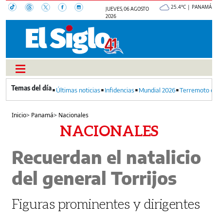
25.4°C | PANAMÁ
JUEVES, 06 AGOSTO
2026
Últimas noticias
Infidencias
Mundial 2026
Terremoto en
Inicio
>
Panamá
>
Nacionales
NACIONALES
Recuerdan el natalicio
del general Torrijos
Figuras prominentes y dirigentes