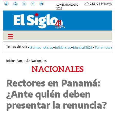
23.8°C | PANAMÁ
LUNES, 03 AGOSTO
2026
Últimas noticias
Infidencias
Mundial 2026
Terremoto en
Inicio
>
Panamá
>
Nacionales
NACIONALES
Rectores en Panamá:
¿Ante quién deben
presentar la renuncia?