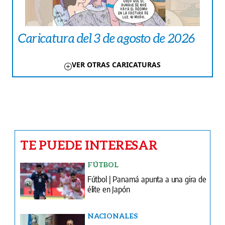
Caricatura del 3 de agosto de 2026
VER OTRAS CARICATURAS
TE PUEDE INTERESAR
FÚTBOL
Fútbol | Panamá apunta a una gira de
élite en Japón
NACIONALES
Científico denuncia que gobernadora
de Veraguas atropella perra y se
marcha