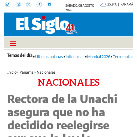
25.9°C | PANAMÁ
SÁBADO, 08 AGOSTO
2026
Últimas noticias
Infidencias
Mundial 2026
Terremoto en
Inicio
>
Panamá
>
Nacionales
NACIONALES
Rectora de la Unachi
asegura que no ha
decidido reelegirse