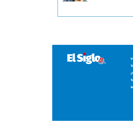
V
T
¿
T
S