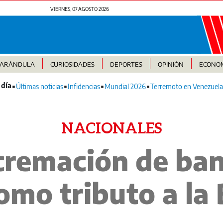
VIERNES, 07 AGOSTO 2026
FARÁNDULA
CURIOSIDADES
DEPORTES
OPINIÓN
ECONO
Últimas noticias
Infidencias
Mundial 2026
Terremoto en Venezuela
NACIONALES
cremación de ba
omo tributo a la