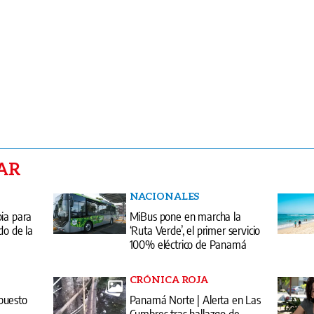
AR
NACIONALES
bia para
MiBus pone en marcha la
do de la
‘Ruta Verde’, el primer servicio
100% eléctrico de Panamá
CRÓNICA ROJA
puesto
Panamá Norte | Alerta en Las
Cumbres tras hallazgo de