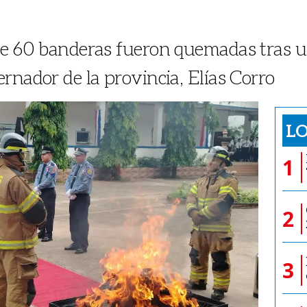
de 60 banderas fueron quemadas tras u
rnador de la provincia, Elías Corro
LO
1
2
3