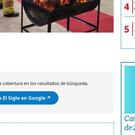
4
5
 cobertura en los resultados de búsqueda.
 El Siglo en Google ↗️
Car
de