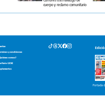
cuerpo y reclamo comunitario
entas
Edici
erminos y condiciones
Quiénes somos?
arifario GESE
uplementos
Portada d