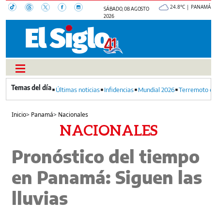
24.8°C | PANAMÁ
SÁBADO, 08 AGOSTO
2026
Últimas noticias
Infidencias
Mundial 2026
Terremoto en
Inicio
>
Panamá
>
Nacionales
NACIONALES
Pronóstico del tiempo
en Panamá: Siguen las
lluvias