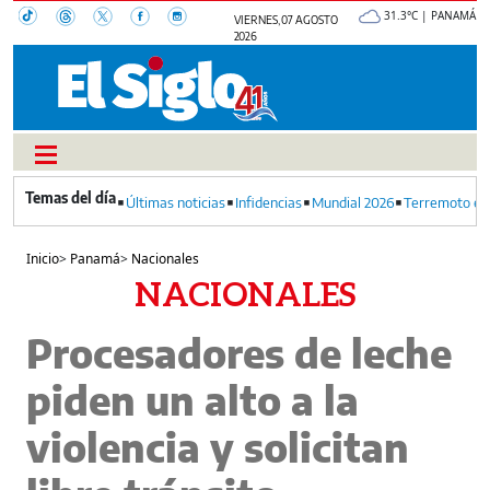
31.3°C | PANAMÁ
VIERNES, 07 AGOSTO
2026
Últimas noticias
Infidencias
Mundial 2026
Terremoto en
Inicio
>
Panamá
>
Nacionales
NACIONALES
Procesadores de leche
piden un alto a la
violencia y solicitan