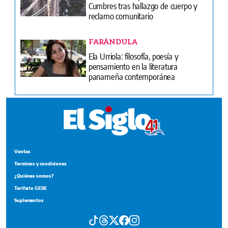
Cumbres tras hallazgo de cuerpo y
reclamo comunitario
FARÁNDULA
Ela Urriola: filosofía, poesía y
pensamiento en la literatura
panameña contemporánea
Ventas
Terminos y condiciones
¿Quiénes somos?
Tarifario GESE
Suplementos