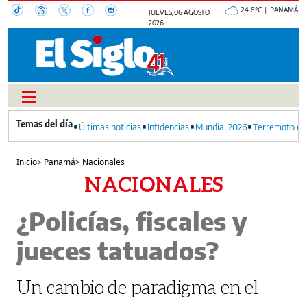
24.8°C | PANAMÁ
JUEVES, 06 AGOSTO
2026
Últimas noticias
Infidencias
Mundial 2026
Terremoto en
Inicio
>
Panamá
>
Nacionales
NACIONALES
¿Policías, fiscales y
jueces tatuados?
Un cambio de paradigma en el