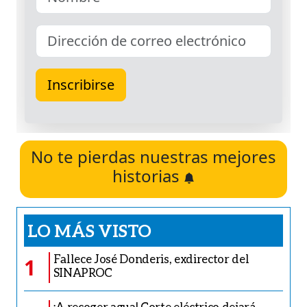
No te pierdas nuestras mejores
historias
LO MÁS VISTO
Fallece José Donderis, exdirector del
1
SINAPROC
¡A recoger agua! Corte eléctrico dejará