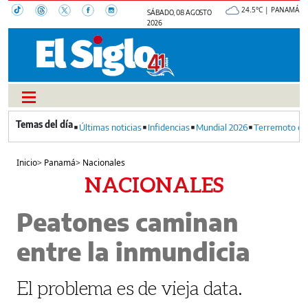
24.5°C | PANAMÁ
SÁBADO, 08 AGOSTO
2026
Últimas noticias
Infidencias
Mundial 2026
Terremoto en
Inicio
>
Panamá
>
Nacionales
NACIONALES
Peatones caminan
entre la inmundicia
El problema es de vieja data.