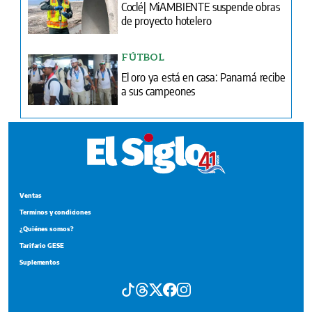
Coclé| MiAMBIENTE suspende obras
de proyecto hotelero
FÚTBOL
El oro ya está en casa: Panamá recibe
a sus campeones
Ventas
Terminos y condiciones
¿Quiénes somos?
Tarifario GESE
Suplementos