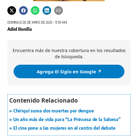
Deleg
La doctora Reina Roa recibió el reconocimiento de parte del directo de la OMS Tedros
Adhanom Ghebreyesus.
Foto: Cortesía
DOMINGO 28 DE MAYO DE 2023 - 11:59 AM
Adiel Bonilla
Encuentra más de nuestra cobertura en los resultados
de búsqueda.
Agrega El Siglo en Google ↗️
Chiriquí suma dos muertes por dengue
Un año más de vida para “La Princesa de la Saloma”
El cine pone a las mujeres en el centro del debate