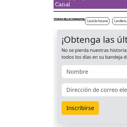
Canal
Canal de Panamá
Cancillerí