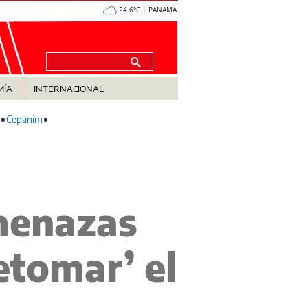
24.6°C | PANAMÁ
MÍA
INTERNACIONAL
Cepanim
menazas
etomar’ el