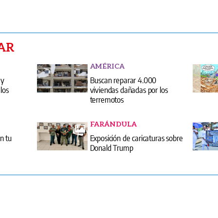
AR
AMÉRICA
 y
Buscan reparar 4.000
los
viviendas dañadas por los
terremotos
FARÁNDULA
n tu
Exposición de caricaturas sobre
Donald Trump
entas
Edici
erminos y condiciones