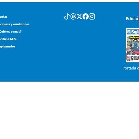
Quiénes somos?
arifario GESE
uplementos
Portada d