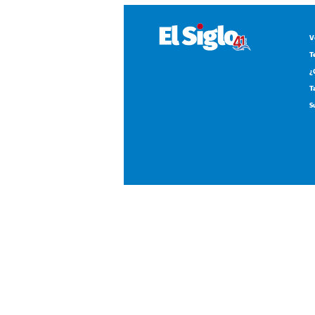
¿
T
S