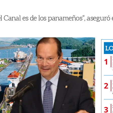
l Canal es de los panameños”, aseguró el
LO
1
2
3