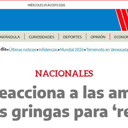
MIÉRCOLES, 05 AGOSTO 2026
FARÁNDULA
CURIOSIDADES
DEPORTES
OPINIÓN
ECONO
Últimas noticias
Infidencias
Mundial 2026
Terremoto en Venezuela
NACIONALES
eacciona a las a
s gringas para ‘r