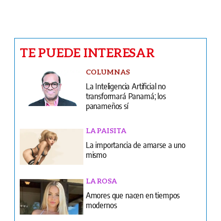
TE PUEDE INTERESAR
COLUMNAS
La Inteligencia Artificial no
transformará Panamá; los
panameños sí
LA PAISITA
La importancia de amarse a uno
mismo
LA ROSA
Amores que nacen en tiempos
modernos
CARICATURAS
Caricatura del 8 de agosto de 2026