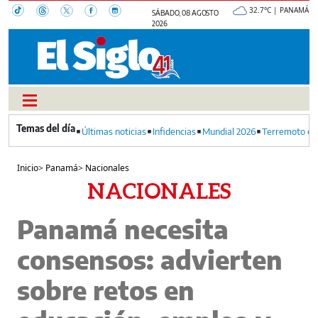
32.7°C | PANAMÁ
SÁBADO, 08 AGOSTO
2026
Últimas noticias
Infidencias
Mundial 2026
Terremoto en
Inicio
>
Panamá
>
Nacionales
NACIONALES
Panamá necesita
consensos: advierten
sobre retos en