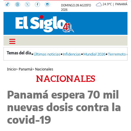
24.9°C | PANAMÁ
DOMINGO, 09 AGOSTO
2026
Últimas noticias
Infidencias
Mundial 2026
Terremoto en
Inicio
>
Panamá
>
Nacionales
NACIONALES
Panamá espera 70 mil
nuevas dosis contra la
covid-19