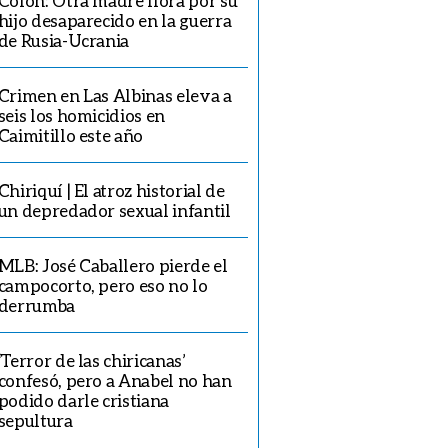
Colón: Otra madre llora por su
hijo desaparecido en la guerra
de Rusia-Ucrania
Crimen en Las Albinas eleva a
seis los homicidios en
Caimitillo este año
Chiriquí | El atroz historial de
un depredador sexual infantil
MLB: José Caballero pierde el
campocorto, pero eso no lo
derrumba
‘Terror de las chiricanas’
confesó, pero a Anabel no han
podido darle cristiana
sepultura