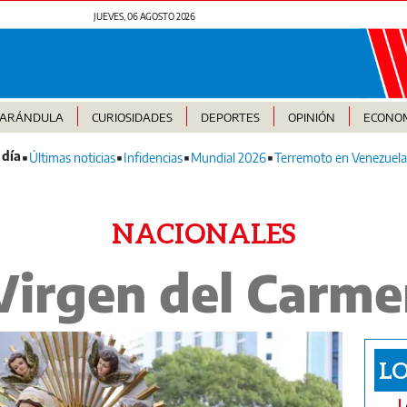
JUEVES, 06 AGOSTO 2026
FARÁNDULA
CURIOSIDADES
DEPORTES
OPINIÓN
ECONO
Últimas noticias
Infidencias
Mundial 2026
Terremoto en Venezuela
NACIONALES
Virgen del Carm
LO