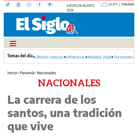
24.9°C | PANAMÁ
JUEVES, 06 AGOSTO
2026
Últimas noticias
Infidencias
Mundial 2026
Terremoto en
Inicio
>
Panamá
>
Nacionales
NACIONALES
La carrera de los
santos, una tradición
que vive