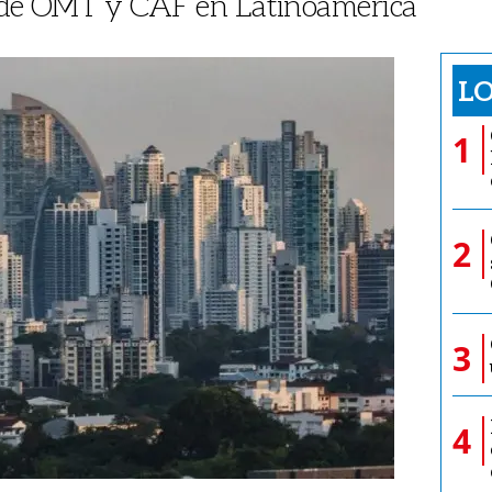
a de OMT y CAF en Latinoamérica
LO
1
2
3
4