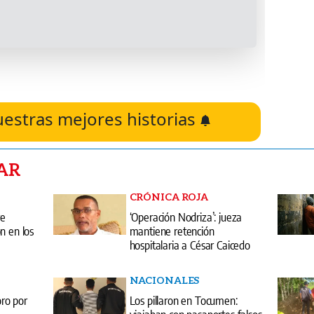
uestras mejores historias
AR
CRÓNICA ROJA
re
‘Operación Nodriza’: jueza
n en los
mantiene retención
hospitalaria a César Caicedo
NACIONALES
ro por
Los pillaron en Tocumen:
viajaban con pasaportes falsos