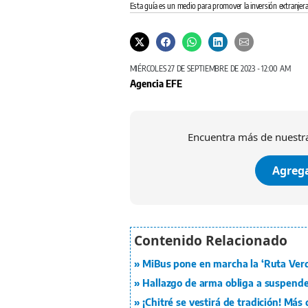
Esta guía es un medio para promover la inversión extranje
MIÉRCOLES 27 DE SEPTIEMBRE DE 2023 - 12:00 AM
Agencia EFE
Encuentra más de nuestra
Agrega
MiBus pone en marcha la ‘Ruta Verd
Hallazgo de arma obliga a suspender
¡Chitré se vestirá de tradición! Más