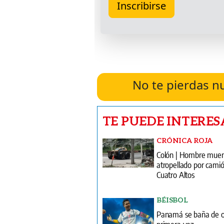
No te pierdas n
TE PUEDE INTERES
CRÓNICA ROJA
Colón | Hombre mue
atropellado por camió
Cuatro Altos
BÉISBOL
Panamá se baña de o
primera vez