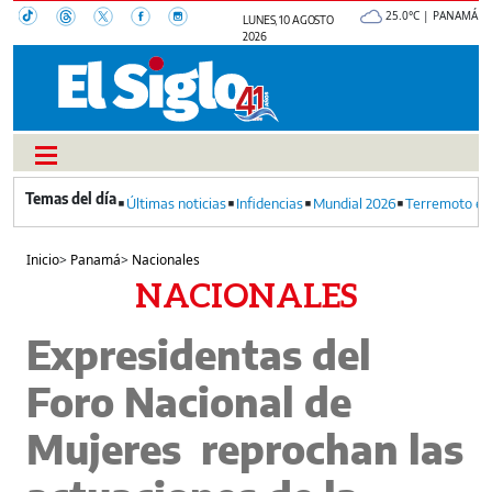
25.0°C | PANAMÁ
LUNES, 10 AGOSTO
2026
Últimas noticias
Infidencias
Mundial 2026
Terremoto en
Inicio
>
Panamá
>
Nacionales
NACIONALES
Expresidentas del
Foro Nacional de
Mujeres reprochan las