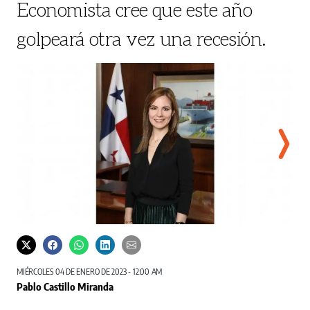
Economista cree que este año
golpeará otra vez una recesión.
El cr
mejor
MIÉRCOLES 04 DE ENERO DE 2023 - 12:00 AM
Pablo Castillo Miranda