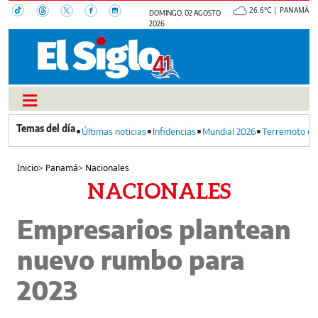
26.6°C | PANAMÁ
DOMINGO, 02 AGOSTO
2026
Últimas noticias
Infidencias
Mundial 2026
Terremoto en
Inicio
>
Panamá
>
Nacionales
NACIONALES
Empresarios plantean
nuevo rumbo para
2023