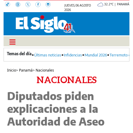
32.2°C | PANAMÁ
JUEVES, 06 AGOSTO
2026
Últimas noticias
Infidencias
Mundial 2026
Terremoto en
Inicio
>
Panamá
>
Nacionales
NACIONALES
Diputados piden
explicaciones a la
Autoridad de Aseo