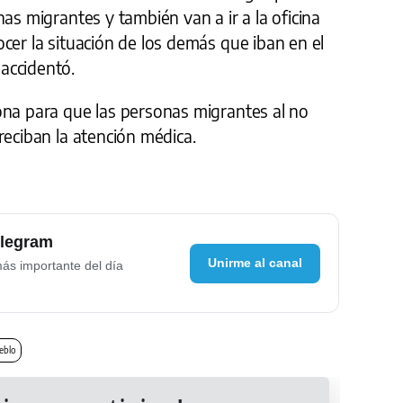
as migrantes y también van a ir a la oficina
cer la situación de los demás que iban en el
accidentó.
ona para que las personas migrantes al no
reciban la atención médica.
elegram
Unirme al canal
más importante del día
eblo