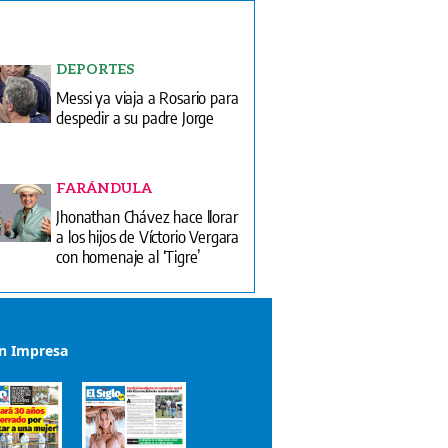
DEPORTES
Messi ya viaja a Rosario para
despedir a su padre Jorge
FARÁNDULA
Jhonathan Chávez hace llorar
a los hijos de Víctorio Vergara
con homenaje al ‘Tigre’
ón Impresa