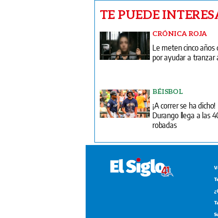
TE PUEDE INTERES
CRÓNICA ROJA
Le meten cinco años d
por ayudar a tranzar 
BÉISBOL
¡A correr se ha dicho! 
Durango llega a las 4
robadas
V
T
¿
T
S