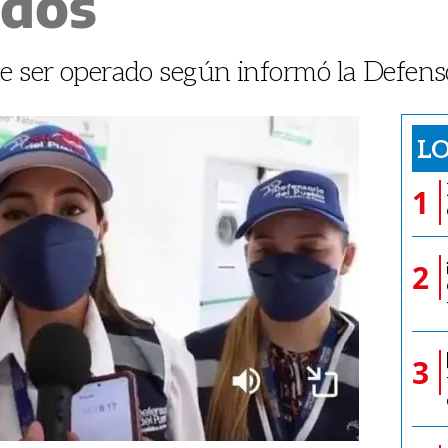
ados
e ser operado según informó la Defens
LO
1
2
3