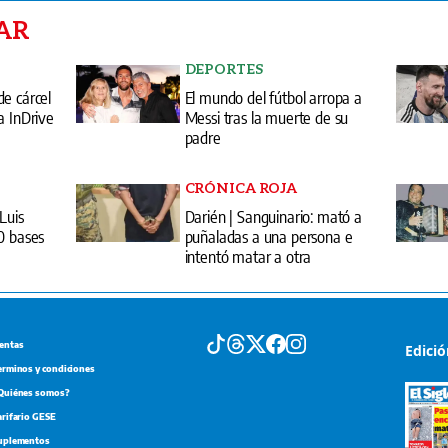
AR
DEPORTES
e cárcel
El mundo del fútbol arropa a
a InDrive
Messi tras la muerte de su
padre
CRÓNICA ROJA
Luis
Darién | Sanguinario: mató a
0 bases
puñaladas a una persona e
intentó matar a otra
entas
Edici
erminos y condiciones
Quiénes somos?
arifario GESE
uplementos