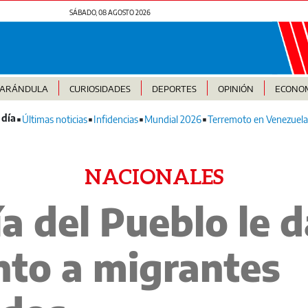
SÁBADO, 08 AGOSTO 2026
FARÁNDULA
CURIOSIDADES
DEPORTES
OPINIÓN
ECONO
Últimas noticias
Infidencias
Mundial 2026
Terremoto en Venezuela
NACIONALES
́a del Pueblo le d
nto a migrantes