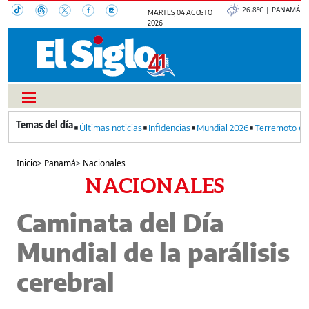
26.8°C | PANAMÁ
MARTES, 04 AGOSTO
2026
Últimas noticias
Infidencias
Mundial 2026
Terremoto en
Inicio
>
Panamá
>
Nacionales
NACIONALES
Caminata del Día
Mundial de la parálisis
cerebral