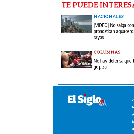
TE PUEDE INTERES
NACIONALES
[VIDEO] No salga con
pronostican aguacero
rayos
COLUMNAS
No hay defensa que f
golpiza
V
T
¿
T
S