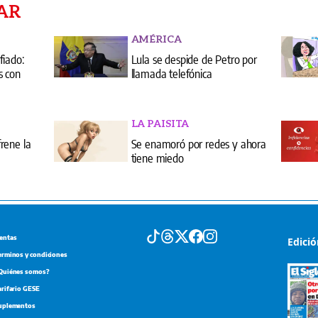
AR
AMÉRICA
fiado:
Lula se despide de Petro por
s con
llamada telefónica
LA PAISITA
rene la
Se enamoró por redes y ahora
tiene miedo
entas
Edici
erminos y condiciones
Quiénes somos?
arifario GESE
uplementos