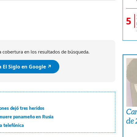
5
 cobertura en los resultados de búsqueda.
 El Siglo en Google ↗️
ones dejó tres heridos
Car
: muere panameño en Rusia
de
a telefónica