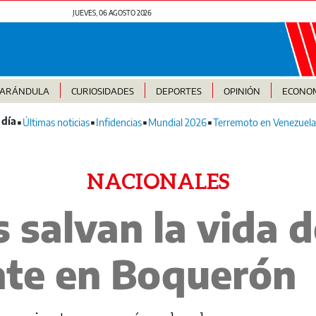
JUEVES, 06 AGOSTO 2026
FARÁNDULA
CURIOSIDADES
DEPORTES
OPINIÓN
ECONO
Últimas noticias
Infidencias
Mundial 2026
Terremoto en Venezuela
NACIONALES
salvan la vida d
te en Boquerón