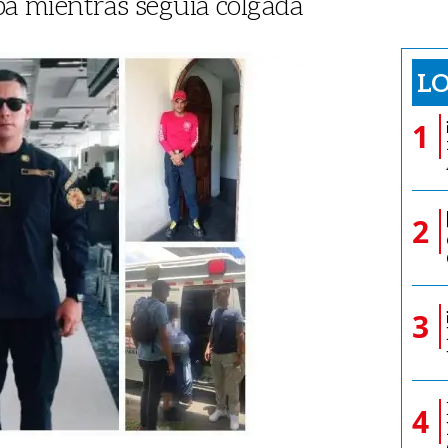
aba mientras seguía colgada
LO
1
2
3
4